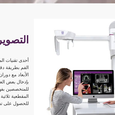
التصوير
الفم بطريقة دق
بإدخال بعض العم
للمتخصصين بفهم 
المقطعية ثلاثية
للحصول على ت