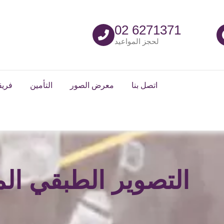
02 6271371
لحجز المواعيد
اتصل بنا
معرض الصور
التأمين
فريق
التصوير الطبقي ال